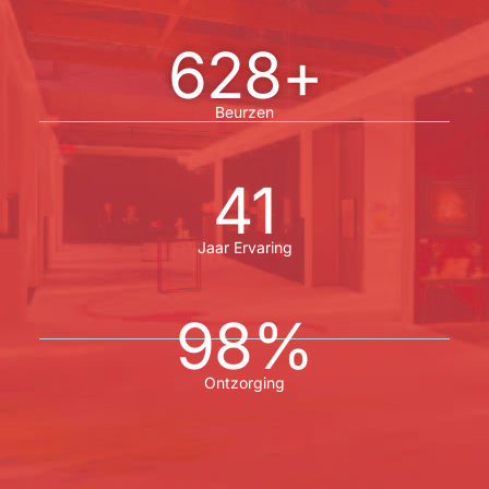
654
+
Beurzen
45
Jaar Ervaring
100
%
Ontzorging